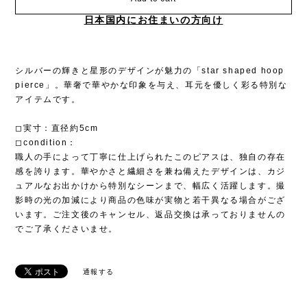
日本国内にお住まいの方向け
シルバーの輝きと星形のデザインが魅力の「star shaped hoop
pierce」。華奢で華やかな印象を与え、耳元を優しく彩る特別な
アイテムです。
◻︎実寸：直径約5cm
◻︎condition：
職人の手によって丁寧に仕上げられたこのピアスは、独自の存在
感を誇ります。華やかさと繊細さを兼ね備えたデザインは、カジ
ュアルなお出かけから特別なシーンまで、幅広く活躍します。撮
影時の光の加減により商品の色味が実物と若干異なる場合がござ
います。ご注文後のキャンセル、返品交換は承っておりませんの
でご了承くださいませ。
通報する