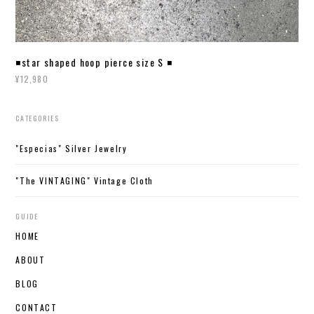
◾️star shaped hoop pierce size S ◾️
¥12,980
CATEGORIES
"Especias" Silver Jewelry
"The VINTAGING" Vintage Cloth
GUIDE
HOME
ABOUT
BLOG
CONTACT