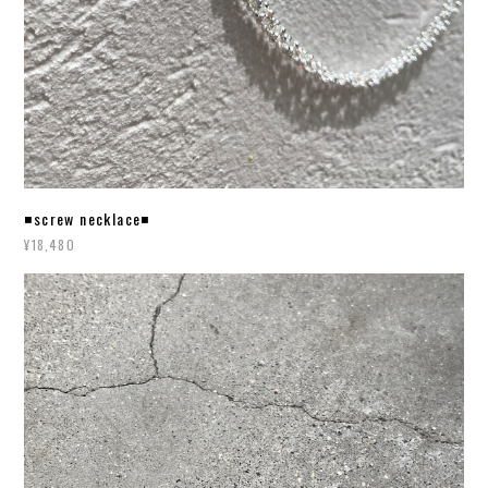
◾️screw necklace◾️
¥18,480