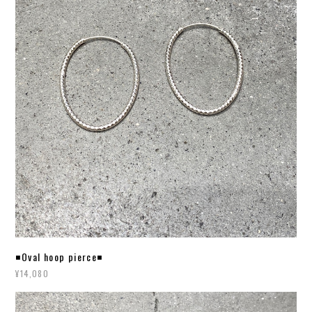
◾️Oval hoop pierce◾️
¥14,080